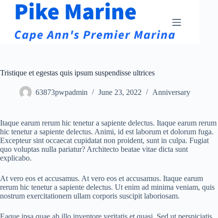
Skip
to
content
Tristique et egestas quis ipsum suspendisse ultrices
63873pwpadmin
June 23, 2022
Anniversary
Itaque earum rerum hic tenetur a sapiente delectus. Itaque earum rerum
hic tenetur a sapiente delectus. Animi, id est laborum et dolorum fuga.
Excepteur sint occaecat cupidatat non proident, sunt in culpa. Fugiat
quo voluptas nulla pariatur? Architecto beatae vitae dicta sunt
explicabo.
At vero eos et accusamus. At vero eos et accusamus. Itaque earum
rerum hic tenetur a sapiente delectus. Ut enim ad minima veniam, quis
nostrum exercitationem ullam corporis suscipit laboriosam.
Eaque ipsa quae ab illo inventore veritatis et quasi. Sed ut perspiciatis